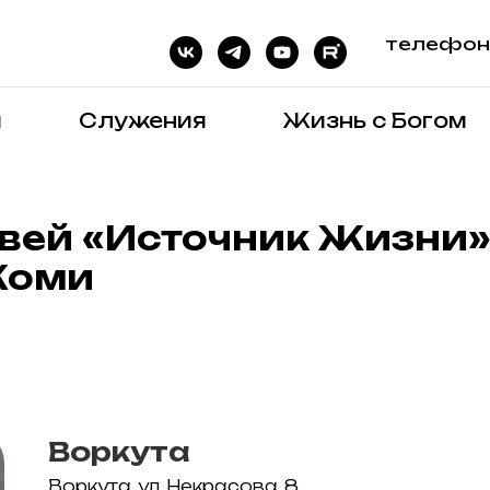
телефон:
я
Служения
Жизнь с Богом
вей «Источник Жизни»
Коми
Воркута
Воркута, ул. Некрасова, 8