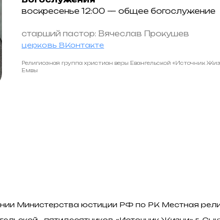
воскресенье 12:00 — общее богослужение
старший пастор: Вячеслав Прокушев
церковь ВКонтакте
Религиозная группа христиан веры Евангельской «Источник Жизн
Емвы
лении Министерства юстиции РФ по РК Местная рел
гельской - пятидесятников «Источник Жизни» г. Сы