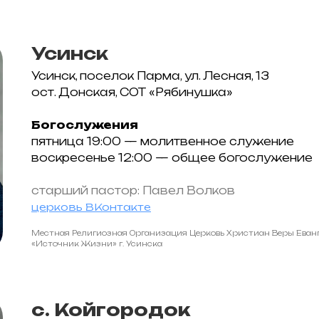
Усинск
Усинск, поселок Парма, ул. Лесная, 13
ост. Донская, СОТ «Рябинушка»
Богослужения
пятница 19:00 — молитвенное служение
воскресенье 12:00 — общее богослужение
старший пастор: Павел Волков
церковь ВКонтакте
Местная Религиозная Организация Церковь Христиан Веры Еван
«Источник Жизни» г. Усинска
с. Койгородок