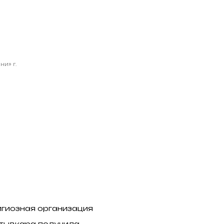
и» г.
игиозная организация
ктывкара получила