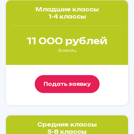
Младшие классы
1-4 классы
11 000 рублей
В месяц
Подать заявку
Средние классы
5-8 классы